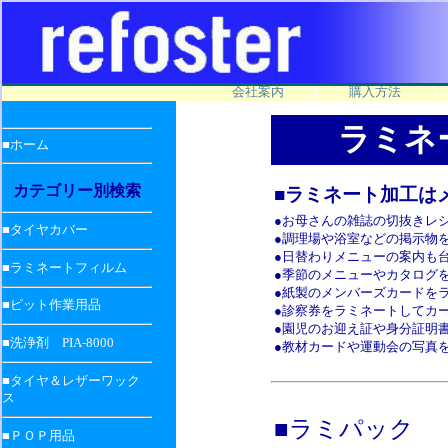
|
|
|
会社案内
購入方法
ラミネー
■ホーム
カテゴリー別検索
■ラミネート加工は
●お母さんの雑誌の切抜きレ
■タイヤカバー
●調理場や浴室などの掲示物
●日替わりメニューの案内も
■ラミネートフィルム
●季節のメニューやカタログ
●紙製のメンバーズカードを
■ピット作業用品
●診察券をラミネートしてカ
●園児のお迎え証や身分証明
■洗浄剤 PIA-8000
●教材カードや運動会の写真
■タイヤ＆レザーワック
ス
■ラミパック
■ＰＯＰ用品