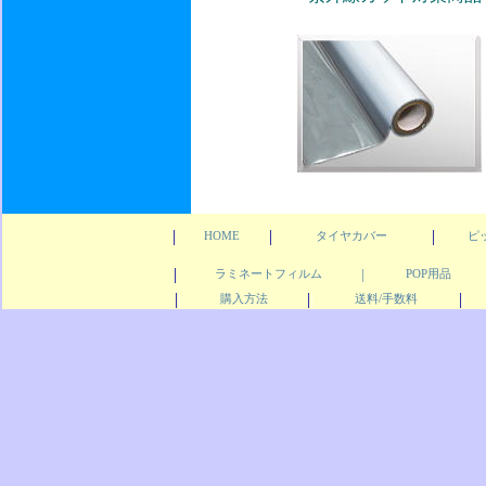
|
|
|
HOME
タイヤカバー
ピ
|
|
ラミネートフィルム
POP用品
|
|
|
|
|
|
購入方法
送料/手数料