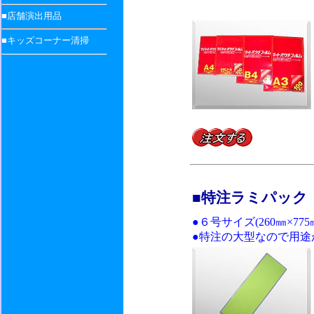
■店舗演出用品
■キッズコーナー清掃
■特注ラミパック
●６号サイズ(260㎜×
●特注の大型なので用