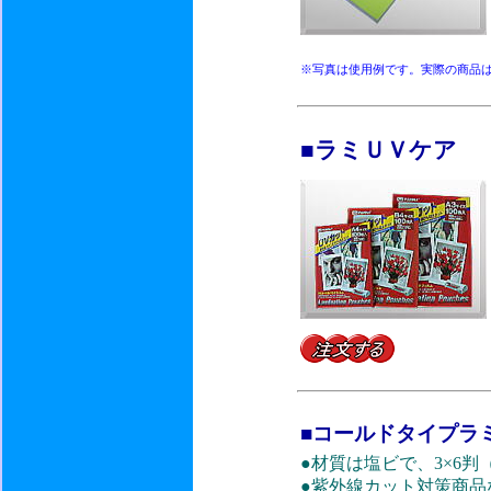
※写真は使用例です。実際の商品
■ラミＵＶケア
■コールドタイプラ
●材質は塩ビで、3×6判
●紫外線カット対策商品